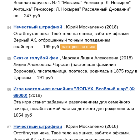
Веселая карусель № 1 "Мозаика" Режиссер: Л. Носырев"
Антошка" Режиссер: Л. Носырев" Рассеянный Джованни"
по… 247 руб
Нечестный штрафной
, Юрий Москаленко (2018)
84
Отстёгнутая чека. Твоё тело на ящике, забитом эфками.
Верный АК, отброшенный точным попаданием
снайпера…… 199 руб
электронная книга
Сказки голубой феи
, Чарская Лидия Алексеевна (2018)
85
Лидия Алексеевна Чарская (настоящая фамилия
Воронова), писательница, поэтесса, родилась в 1875 году в
Царском… 191 руб
Игра настольная семейнпя "ЛОП-УХ. Весёлый шар" (Ф
86
68000)
(2018)
Эта игра станет забавным развлечением для семейного
вечера, незабываемой частью детского дня рождения или…
1054 руб
Нечестный штрафной
, Юрий Москаленко (2018)
87
Отстёгнутая чека. Твоё тело на ящике, забитом эфками.
Верный АК, отброшенный точным попаданием