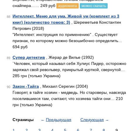
снайпера…… 249 руб
аудиокнига
можно скачать
Интеллект. Меню для ума. Живой ум (комплект из 3
88
книг) (количество томов: 3)
, Шереметьев Константин
Петрович (2018)
"Интеллект: инструкция по применению" . Существует
признак, по которому можно безошибочно определить…
694 руб
Супер детектив
, Жерар де Вилье (1992)
89
`Человек, который называл себя Хулиус Пидер, осторожно
заряжал свой револьвер, прикрытый курткой, свернутой…
285 грн (только Украина)
Закон -Тайга
, Михаил Серегин (2004)
90
Говорят, в тайге хозяин - медведь. Но староверы, навсегда
поселившиеся там, считают, что хозяева тайги они… 210
грн (только Украина)
Страницы
←
Предыдущая
Следующая
→
1
2
3
4
5
6
7
8
9