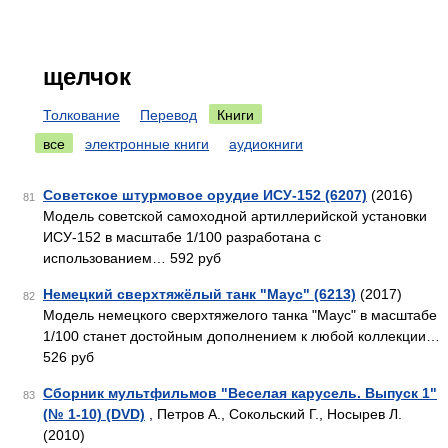
щелчок
Толкование
Перевод
Книги
все
электронные книги
аудиокниги
Советское штурмовое орудие ИСУ-152 (6207)
(2016)
81
Модель советской самоходной артиллерийской установки
ИСУ-152 в масштабе 1/100 разработана с
использованием… 592 руб
Немецкий сверхтяжёлый танк "Маус" (6213)
(2017)
82
Модель немецкого сверхтяжелого танка "Маус" в масштабе
1/100 станет достойным дополнением к любой коллекции…
526 руб
Сборник мультфильмов "Веселая карусель. Выпуск 1"
83
(№ 1-10) (DVD)
, Петров А., Сокольский Г., Носырев Л.
(2010)